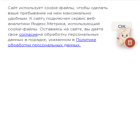
Сайт использует cookie-файлы, чтобы сделать
ваше пребывание на нем максимально
удобным. К сайту подключен сервис веб-
аналитики Яндекс.Метрика, использующий
OK
cookie-файлы. Оставаясь на сайте, вы даёте
свое
согласие
на обработку персональных
данных в порядке, указанном в
Политике
обработки персональных данных.
ГИБКАЯ КЕРАМИКА С 2014
Производство гибкой керамики на основе
натурального уральского мрамора. Доставка
по России, гарантия 50 лет
КАТАЛОГ
СЕРВИС
Коллекции
Монтаж