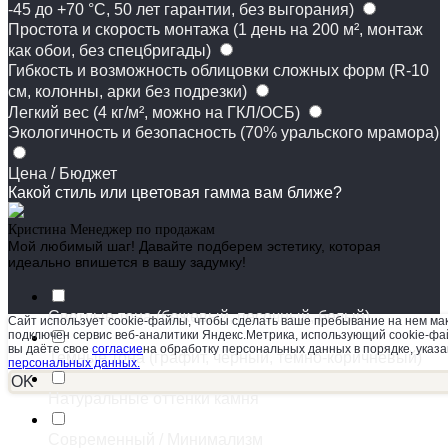
-45 до +70 °C, 50 лет гарантии, без выгорания)
Простота и скорость монтажа (1 день на 200 м², монтаж
как обои, без спецбригады)
Гибкость и возможность облицовки сложных форм (R-10
см, колонны, арки без подрезки)
Легкий вес (4 кг/м², можно на ГКЛ/ОСБ)
Экологичность и безопасность (70% уральского мрамора)
Цена / Бюджет
Какой стиль или цветовая гамма вам ближе?
Кристина
Менеджер по продажам
Мой любимый шаг! Давайте подберем эстетику, которая
идеально впишется в вашу задумку!
Светлые тона (бежевый, песочный, белый)
Сайт использует cookie-файлы, чтобы сделать ваше пребывание на нем ма
подключен сервис веб-аналитики Яндекс.Метрика, использующий cookie-фай
вы даёте свое
согласие
на обработку персональных данных в порядке, указ
Темные тона (графит, черный, темно-коричневый)
персональных данных.
OK
Натуральные оттенки камня
Современный / Минимализм