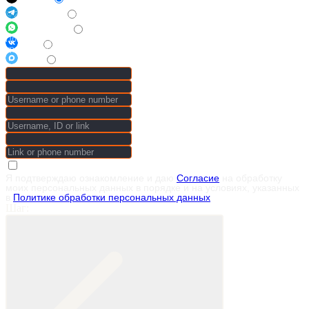
Telegram
© 2014–2026 Terra Synthesis · ООО «Терра Синтез»
WhatsApp
Производство гибкой керамики на основе натурального
VK
уральского мрамора. Доставка по России, гарантия 50 лет
Max
Я подтверждаю ознакомление и даю
Согласие
на обработку
моих персональных данных в порядке и на условиях, указанных
в
Политике обработки персональных данных
Шаг: