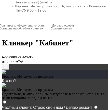
terrasynthesis@mail.ru
г. Королев, Институтский пр., 9А, микрорайон Юбилейный
Пн-Сб 9:00 – 19:00
Политика конфиденциальности
Договор оферты
Согласие на обработку данных
Условия оплыт
Клинкер "Кабинет"
коричневое золото
от 2 000 ₽/м²
Кристина
Менеджер по продажам
Кто вы?
Кристина
Менеджер по продажам
Подскажите, в какой роли вы выступаете в проекте, чтобы мы с
вами говорили на одном языке.
Частный клиент: Строю свой дом / Делаю ремонт