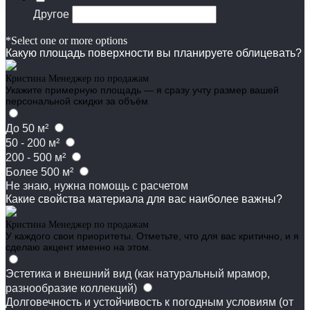
Другое
*Select one or more options
Какую площадь поверхности вы планируете облицевать?
Кристина
Менеджер по продажам
Укажите примерную площадь — я сразу учту размер вашей
персональной скидки за объём
До 50 м²
50 - 200 м²
200 - 500 м²
Более 500 м²
Не знаю, нужна помощь с расчетом
Какие свойства материала для вас наиболее важны?
Кристина
Менеджер по продажам
У каждого свои приоритеты. Отметьте, что для вас критично, и я
сделаю акцент именно на этом.
Эстетика и внешний вид (как натуральный мрамор,
разнообразие коллекций)
Долговечность и устойчивость к погодным условиям (от