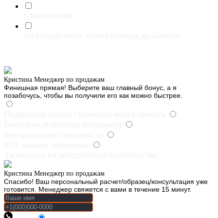
Классический
Не определился, нужна помощь дизайнера
*Select one or more options
Что бы вы хотели получить после прохождения квиза?
Кристина
Менеджер по продажам
Финишная прямая! Выберите ваш главный бонус, а я
позабочусь, чтобы вы получили его как можно быстрее.
Подробный расчет стоимости моего проекта
Бесплатный образец материала
Консультацию специалиста
PDF-каталог коллекций
Записаться на экскурсию на производство
Кристина
Менеджер по продажам
Спасибо! Ваш персональный расчет/образец/консультация уже
готовится. Менеджер свяжется с вами в течение 15 минут.
Phone