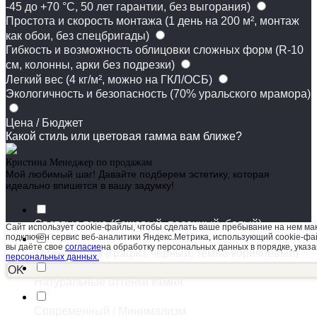
-45 до +70 °C, 50 лет гарантии, без выгорания)
Простота и скорость монтажа (1 день на 200 м², монтаж
как обои, без спецбригады)
Гибкость и возможность облицовки сложных форм (R-10
см, колонны, арки без подрезки)
Легкий вес (4 кг/м², можно на ГКЛ/ОСБ)
Экологичность и безопасность (70% уральского мрамора)
Цена / Бюджет
Какой стиль или цветовая гамма вам ближе?
Кристина
Менеджер по продажам
Мой любимый шаг! Давайте подберем эстетику, которая
идеально впишется в вашу задумку!
Светлые тона (бежевый, песочный, белый)
Сайт использует cookie-файлы, чтобы сделать ваше пребывание на нем ма
подключен сервис веб-аналитики Яндекс.Метрика, использующий cookie-фай
вы даёте свое
согласие
на обработку персональных данных в порядке, указ
Темные тона (графит, черный, темно-коричневый)
персональных данных.
OK
Натуральные оттенки камня
Современный / Минимализм