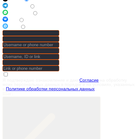
Telegram
© 2014–2026 Terra Synthesis · ООО «Терра Синтез»
WhatsApp
Производство гибкой керамики на основе натурального
VK
уральского мрамора. Доставка по России, гарантия 50 лет
Max
Я подтверждаю ознакомление и даю
Согласие
на обработку
моих персональных данных в порядке и на условиях, указанных
в
Политике обработки персональных данных
Шаг: