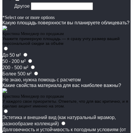
Другое
*Select one or more options
Какую площадь поверхности вы планируете облицевать?
Кристина
Менеджер по продажам
Укажите примерную площадь — я сразу учту размер вашей
персональной скидки за объём
До 50 м²
50 - 200 м²
200 - 500 м²
Более 500 м²
Не знаю, нужна помощь с расчетом
Какие свойства материала для вас наиболее важны?
Кристина
Менеджер по продажам
У каждого свои приоритеты. Отметьте, что для вас критично, и я
сделаю акцент именно на этом.
Эстетика и внешний вид (как натуральный мрамор,
разнообразие коллекций)
Долговечность и устойчивость к погодным условиям (от