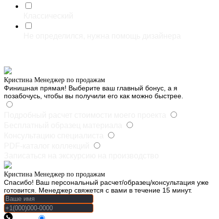
Классический
Не определился, нужна помощь дизайнера
*Select one or more options
Что бы вы хотели получить после прохождения квиза?
Кристина
Менеджер по продажам
Финишная прямая! Выберите ваш главный бонус, а я
позабочусь, чтобы вы получили его как можно быстрее.
Подробный расчет стоимости моего проекта
Бесплатный образец материала
Консультацию специалиста
PDF-каталог коллекций
Записаться на экскурсию на производство
Кристина
Менеджер по продажам
Спасибо! Ваш персональный расчет/образец/консультация уже
готовится. Менеджер свяжется с вами в течение 15 минут.
Phone