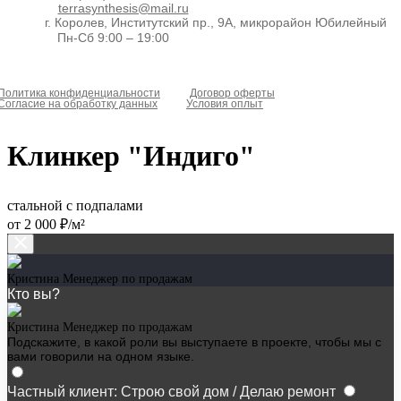
terrasynthesis@mail.ru
г. Королев, Институтский пр., 9А, микрорайон Юбилейный
Пн-Сб 9:00 – 19:00
Политика конфиденциальности
Договор оферты
Согласие на обработку данных
Условия оплыт
Клинкер "Индиго"
стальной с подпалами
от 2 000 ₽/м²
Кристина
Менеджер по продажам
Кто вы?
Кристина
Менеджер по продажам
Подскажите, в какой роли вы выступаете в проекте, чтобы мы с
вами говорили на одном языке.
Частный клиент: Строю свой дом / Делаю ремонт