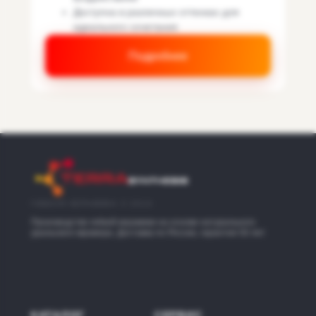
Доступна в различных оттенках для
идеального сочетания
Подробнее
ГИБКАЯ КЕРАМИКА С 2014
Производство гибкой керамики на основе натурального
уральского мрамора. Доставка по России, гарантия 50 лет
КАТАЛОГ
СЕРВИС