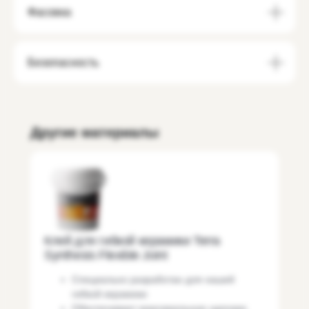
Фасовка
Безопасность
Другие материалы
Клей для гибкой керамики Terra
Synthesis Flexible Joint
Специально разработан для нашей
гибкой керамики
Обеспечивает максимальную адгезию