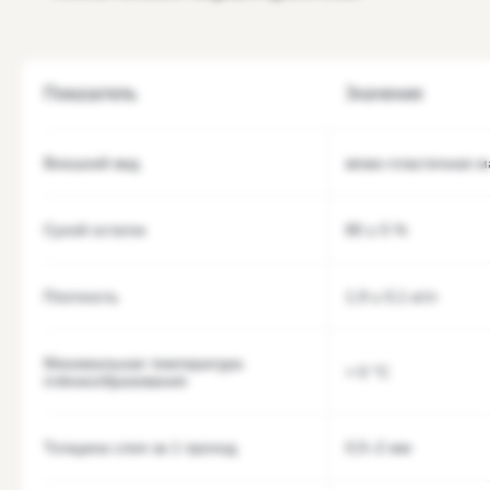
Показатель
Значение
Внешний вид
вязко-пластичная м
Сухой остаток
80 ± 5 %
Плотность
1,9 ± 0,1 кг/л
Минимальная температура
> 0 °С
плёнкообразования
Толщина слоя за 1 проход
0,5–2 мм