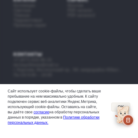
Коллекции
Монтаж
Светлые
PDF-каталог
Тёмные
PDF-каталог2
Терракотовые
Премиум-серия
КОНТАКТЫ
+7 (977) 615-95-15
terrasynthesis@mail.ru
г. Королев, Институтский пр., 9А, микрорайон Юбилейный
Пн-Сб 9:00 – 19:00
Сайт использует cookie-файлы, чтобы сделать ваше
пребывание на нем максимально удобным. К сайту
Политика конфиденциальности
Договор оферты
подключен сервис веб-аналитики Яндекс.Метрика,
Согласие на обработку данных
Условия оплыт
OK
использующий cookie-файлы. Оставаясь на сайте,
вы даёте свое
согласие
на обработку персональных
данных в порядке, указанном в
Политике обработки
персональных данных.
© 2014–2026 Terra Synthesis · ООО «Терра Синтез»