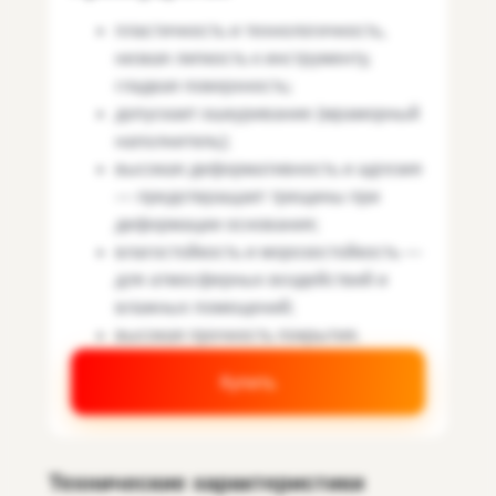
пластичность и технологичность,
низкая липкость к инструменту,
гладкая поверхность;
допускает ошкуривание (мраморный
наполнитель);
высокая деформативность и адгезия
— предотвращает трещины при
деформации основания;
влагостойкость и морозостойкость —
для атмосферных воздействий и
влажных помещений;
высокая прочность покрытия.
Купить
Технические характеристики