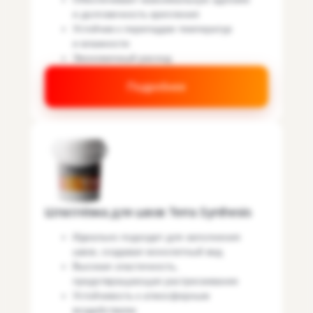
и долговечность крепления
Устойчив к перепадам температур
и влажности
Экономичный расход
Подробнее
Шпатлёвка для швов Terra Synthesis
Идеально подходит для заполнения
швов, создавая монолитный вид
Высокая эластичность,
предотвращающая растрескивание
Устойчивость к атмосферным
воздействиям