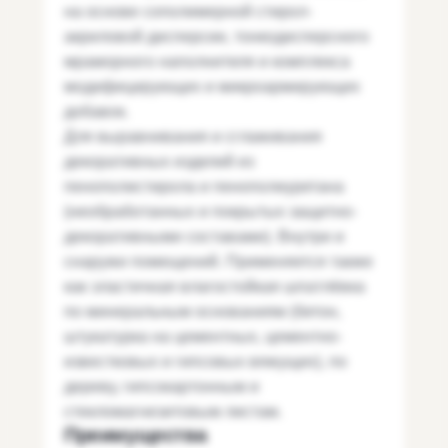
на основе сополимерной стирол-
акриловой дисперсии, тонкодисперсного
мраморного наполнителя и комплекса
модифицирующих и микроармирующих
добавок.
Для выравнивания и сглаживания
декоративных изделий из
пенополистирола и пенополиуретана
(необработанных и покрытых защитно-
декоративными составами). Внутри и
снаружи помещений. Применяется также
как эластичная влагостойкая шпатлёвка
по минеральным основаниям (бетон,
штукатурка на цементных, цементно-
известковых и гипсовых вяжущих), по
дереву, гипсокартонным и
стекломагнезитовым листам.
Преимущества